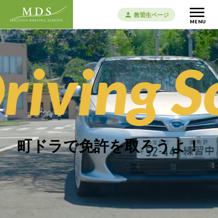
教習生ページ
MENU
iving Sc
町ドラで免許を取ろうよ！