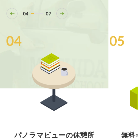
04
07
04
05
パノラマビューの休憩所
無料