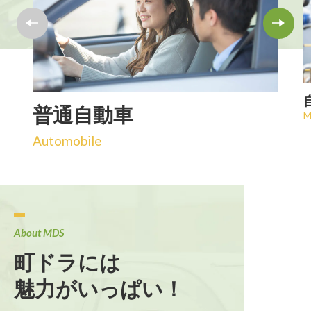
普通自動車
M
Automobile
About MDS
町ドラには
魅力がいっぱい！