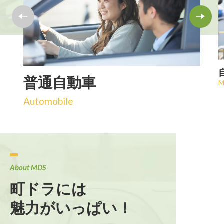
普通自動車
M
Automobile
About MDS
町ドラには
魅力がいっぱい！