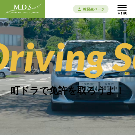
教習生ページ
MENU
iving S
町ドラで免許を取ろうよ！