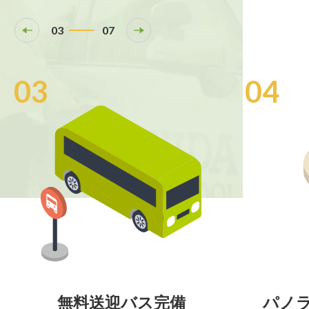
04
07
04
05
パノラマビューの休憩所
無料