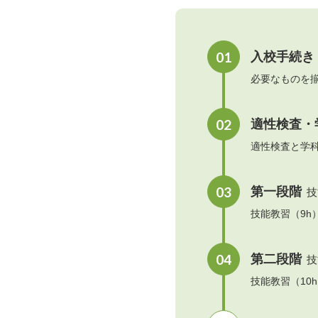
01
入校手続き
必要なものを
02
適性検査・
適性検査と学
03
第一段階
技
技能教習（9h
04
第二段階
技
技能教習（10