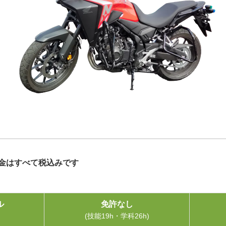
金はすべて税込みです
ル
免許なし
(技能19h・学科26h)