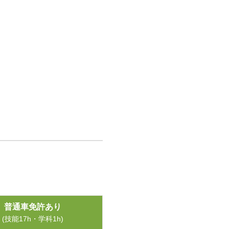
普通車免許あり
(技能17h・学科1h)